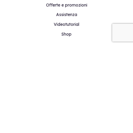
Offerte e promozioni
Assistenza
Videotutorial
Shop
SOFTWARE GRATIS
Calcolo strutturale in c.a., acciaio, legno e muratura lineare
Calcolo strutturale in muratura non lineare
Paratie
Muri di sostegno
Proprietà inerziali
Visualizzatore oggetti BIM