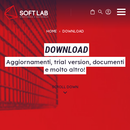
Skip
to
content
HOME
›
DOWNLOAD
DOWNLOAD
Aggiornamenti, trial version, documenti
e molto altro!
SCROLL DOWN