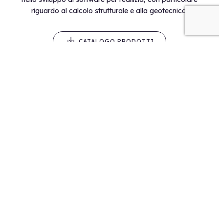
riguardo al calcolo strutturale e alla geotecnica.
CATALOGO PRODOTTI
SU DI NOI
L’azienda
News
Offerte e promozioni
Assistenza
Videotutorial
Shop
SOFTWARE GRATIS