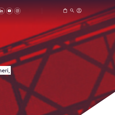
Freeware e demo
DINAMO
BIM VISOR
neri,
IPERSPACE BIM
IPERWALL BIM
CONTATTACI SUBITO
BULK