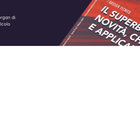
organ di
alcolo
STO NUMERO
I NOI
SOFTWARE GRATIS
ienda
Calcolo strutturale in c.a., acc