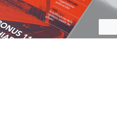
CONTATTACI
iaio,
Via Borgo, 29