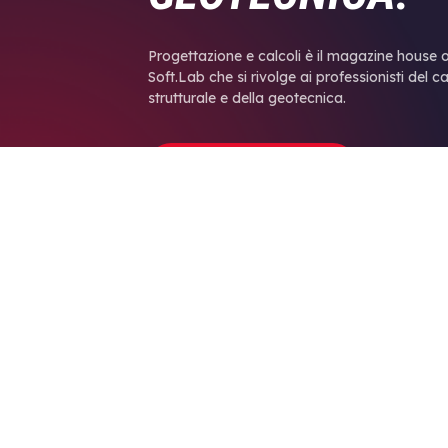
Progettazione e calcoli è il magazine house 
Soft.Lab che si rivolge ai professionisti del c
strutturale e della geotecnica.
ABBONATI SUBITO
IN QUE
SU D
Siamo una software house con più
L’az