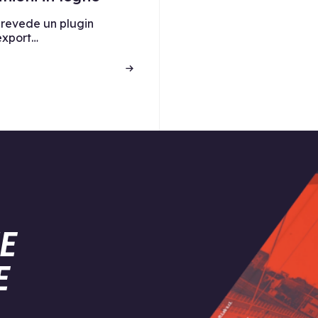
revede un plugin
’export…
E
E