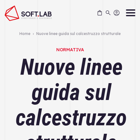
Skip
to
content
Home
›
Nuove linee guida sul calcestruzzo strutturale
NORMATIVA
Nuove linee
guida sul
calcestruzzo