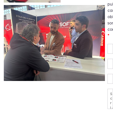
pu
ca
ob
so
co
*