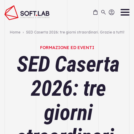
Skip
to
content
Home
›
SED Caserta 2026: tre giorni straordinari. Grazie a tutti!
FORMAZIONE ED EVENTI
SED Caserta
2026: tre
giorni