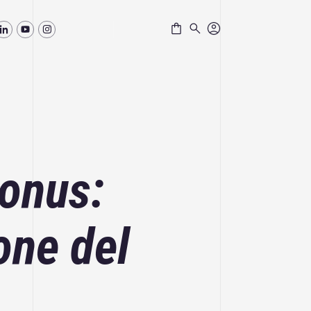
Freeware e demo
DINAMO
BIM VISOR
onus:
IPERSPACE BIM
one del
IPERWALL BIM
CONTATTACI SUBITO
BULK