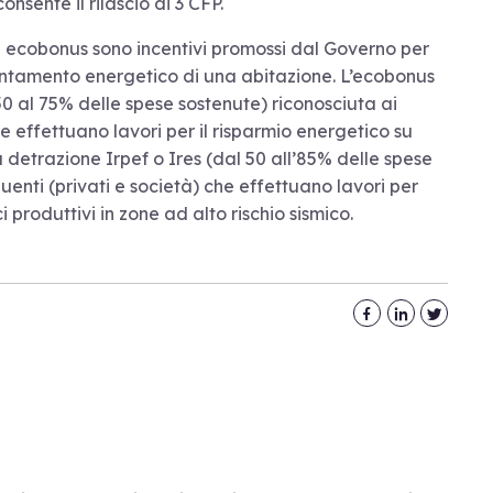
onsente il rilascio di 3 CFP.
ecobonus sono incentivi promossi dal Governo per
entamento energetico di una abitazione. L’ecobonus
50 al 75% delle spese sostenute) riconosciuta ai
he effettuano lavori per il risparmio energetico su
la detrazione Irpef o Ires (dal 50 all’85% delle spese
uenti (privati e società) che effettuano lavori per
 produttivi in zone ad alto rischio sismico.