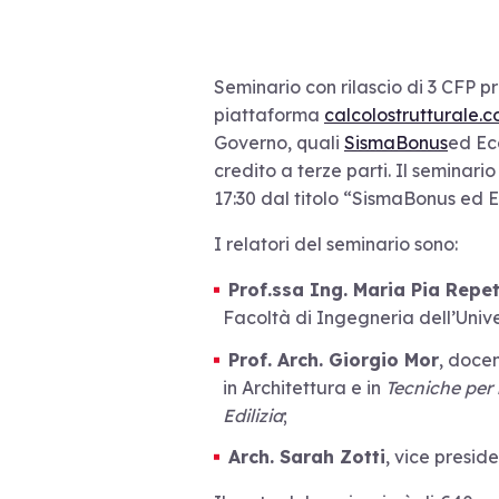
Seminario con rilascio di 3 CFP p
piattaforma
calcolostrutturale.
Governo, quali
SismaBonus
ed Eco
credito a terze parti. Il seminari
17:30 dal titolo “SismaBonus ed E
I relatori del seminario sono:
Prof.ssa Ing. Maria Pia Repe
Facoltà di Ingegneria dell’Unive
Prof. Arch. Giorgio Mor
, doce
in Architettura e in
Tecniche per 
Edilizia
;
Arch. Sarah Zotti
, vice presid