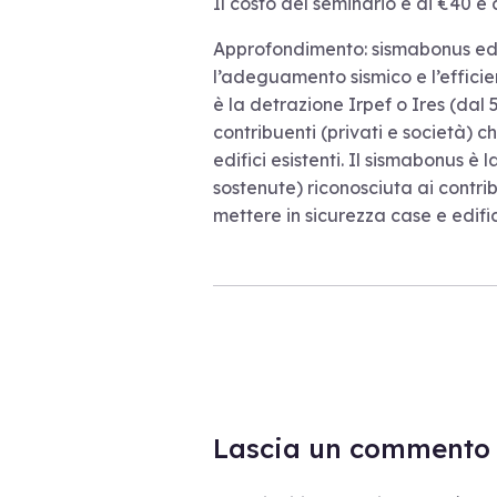
Il costo del seminario è di €40 e c
Approfondimento: sismabonus ed 
l’adeguamento sismico e l’effici
è la detrazione Irpef o Ires (dal 
contribuenti (privati e società) c
edifici esistenti. Il sismabonus è 
sostenute) riconosciuta ai contrib
mettere in sicurezza case e edifici
Lascia un commento