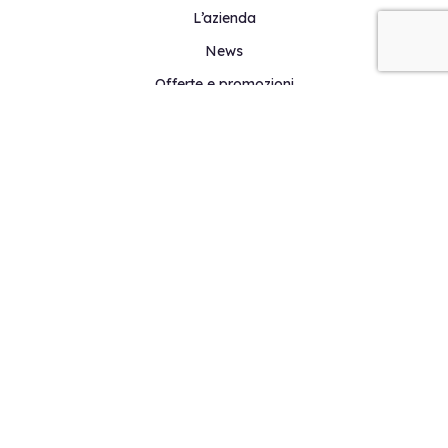
L’azienda
News
Offerte e promozioni
Assistenza
Videotutorial
Shop
SOFTWARE GRATIS
Calcolo strutturale in c.a., acciaio, legno e muratura lineare
Calcolo strutturale in muratura non lineare
Paratie
Muri di sostegno
Proprietà inerziali