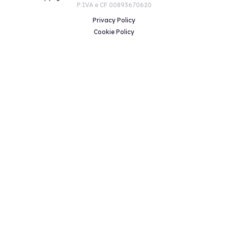
P.IVA e CF 00893670620
Privacy Policy
Cookie Policy