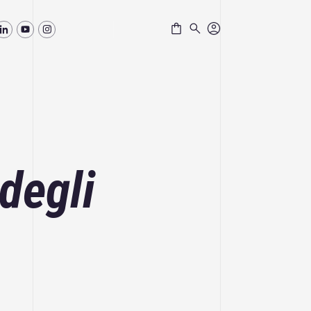
Freeware e demo
DINAMO
BIM VISOR
 degli
IPERSPACE BIM
IPERWALL BIM
CONTATTACI SUBITO
BULK