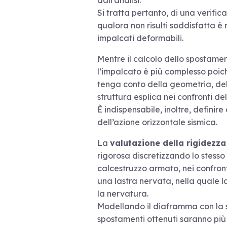
dall’analisi.
Si tratta pertanto, di una verific
qualora non risulti soddisfatta è 
impalcati deformabili.
Mentre il calcolo dello spostame
l’impalcato è più complesso poic
tenga conto della geometria, della
struttura esplica nei confronti del
È indispensabile, inoltre, defini
dell’azione orizzontale sismica.
La
valutazione della rigidezza
rigorosa discretizzando lo stess
calcestruzzo armato, nei confron
una lastra nervata, nella quale la
la nervatura.
Modellando il diaframma con la su
spostamenti ottenuti saranno più