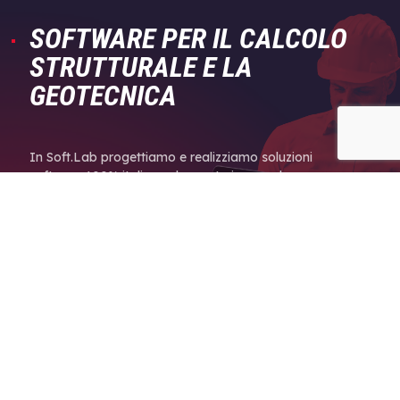
SOFTWARE PER IL CALCOLO
STRUTTURALE E LA
GEOTECNICA
In Soft.Lab progettiamo e realizziamo soluzioni
software 100% italiane che scaturiscono da un
intenso lavoro di ricerca e sviluppo portato avanti
ininterrottamente dal 1980 grazie anche alla
collaborazione con numerosi atenei italiani.
SCOPRI I NOSTRI SOFTWARE
Catalogo prodotti